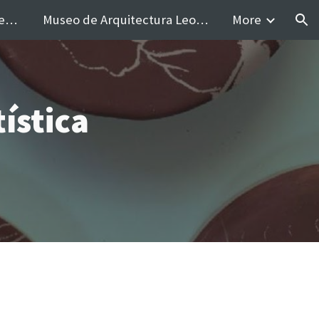
Centro de Extensión Academica
Museo de Arquitectura Leopoldo Rother
More
ion
ística