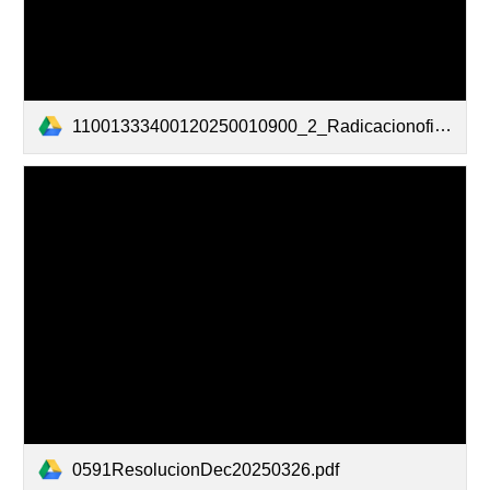
11001333400120250010900_2_Radicacionofic_aaa68e7d37ee4bb784b0_1_20250317102358801_TAGrabarDetallereserva133867002175456751.pdf
0591ResolucionDec20250326.pdf