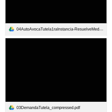
04AutoAvocaTutela1raInstancia-ResuelveMedidaProvisional-Rad. 003-2025-00132-niega.pdf
03DemandaTutela_compressed.pdf