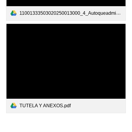
11001333503020250013000_4_Autoqueadmite_AT202500130Admitecon_0_20250402165606240_TAGrabarDetallereserva133880869264008730 (1).pdf
TUTELA Y ANEXOS.pdf