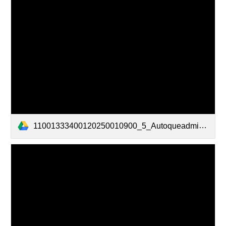
11001333400120250010900_5_Autoqueadmite_20250010900ADMITETUT_0_20250317151355723_TAGrabarDetallereserva133867002184519420 (2).pdf